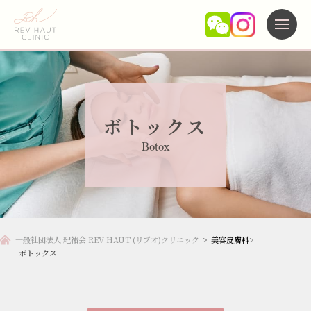
施術メニュー
ボトックス
当院について
Botox
よくある質問
未成年の方へ
新着情報
一般社団法人 紀祐会 REV HAUT (リブオ)クリニック
>
美容皮膚科
>
ボトックス
アクセス
キャンセルポリシー