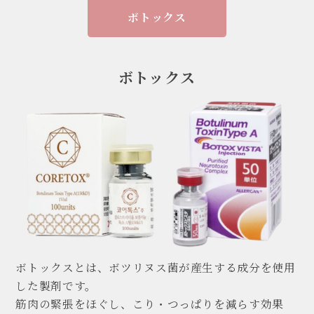
ボトックス
REV HAUT (リブオ)クリニックへの
各種お問い合わせはこちら
ボトックス
06-6556-6477
Tel:
診察時間: 10:00～18:00
ネットで予約する
お問い合わせフォーム
LINEお問い合わせ
ボトックスとは、ボツリヌス菌が産生する成分を使用
した製剤です。
筋肉の緊張をほぐし、こり・つっぱりを減らす効果