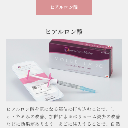
ヒアルロン酸
REV HAUT (リブオ)クリニックへの
各種お問い合わせはこちら
ヒアルロン酸
06-6556-6477
Tel:
診察時間: 10:00～18:00
ネットで予約する
お問い合わせフォーム
LINEお問い合わせ
ヒアルロン酸を気になる部位に打ち込むことで、し
わ・たるみの改善、加齢によるボリューム減少の改善
などに効果があります。あごに注入することで、自然