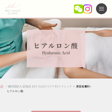
施術メニュー
ヒアルロン酸
当院について
Hyaluronic Acid
よくある質問
未成年の方へ
新着情報
一般社団法人 紀祐会 REV HAUT (リブオ)クリニック
>
美容皮膚科
>
ヒアルロン酸
アクセス
キャンセルポリシー