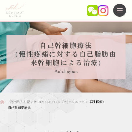
施術メニュー
自己幹細胞療法
(慢性疼痛に対する自己脂肪由
当院について
来幹細胞による治療)
よくある質問
Autologous
未成年の方へ
新着情報
一般社団法人 紀祐会 REV HAUT (リブオ)クリニック
>
再生医療
>
自己幹細胞療法
アクセス
キャンセルポリシー