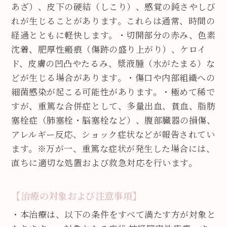
あざ）、皮下の硬結（しこり）、
感覚の鈍さやしび
れが生じることがあります。これらは通常、時間の
経過とともに軽快します。
・切開部分の赤み、色素
沈着、肥厚性瘢痕（傷跡の盛り上がり）、ケロイ
ド、皮膚の凹凸やたるみ、漿液腫（水がたまる）な
どが生じる場合があります。
・傷口や内部組織への
細菌感染が起こる可能性があります。
・極めて稀で
すが、重篤な合併症として、多量出血、貧血、脂肪
塞栓症（肺塞栓・脳塞栓など）、腹部臓器の損傷、
アレルギー反応、ショック症状などが報告されてい
ます。
※万が一、重篤な症状が発生した場合には、
直ちに適切な処置および救急対応を行います。
【治療の対象および注意事項】
・本治療は、以下の条件をすべて満たす方が対象と