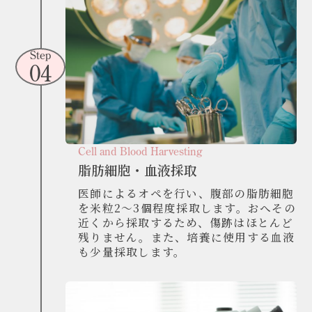
Step
04
Cell and Blood Harvesting
脂肪細胞・血液採取
医師によるオペを行い、腹部の脂肪細胞
を米粒2～3個程度採取します。おへその
近くから採取するため、傷跡はほとんど
残りません。また、培養に使用する血液
も少量採取します。