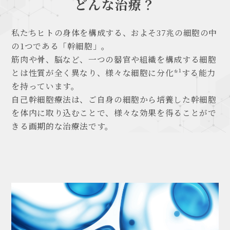
どんな治療？
REV HAUT (リブオ)クリニックへの
私たちヒトの身体を構成する、およそ37兆の細胞の中
各種お問い合わせはこちら
の1つである「幹細胞」。
06-6556-6477
筋肉や骨、脳など、一つの器官や組織を構成する細胞
Tel:
とは性質が全く異なり、
様々な細胞に分化*¹する能力
診察時間: 10:00～18:00
を持っています。
自己幹細胞療法は、ご自身の細胞から培養した幹細胞
を体内に取り込むことで、
様々な効果を得ることがで
ネットで予約する
きる画期的な治療法です。
お問い合わせフォーム
LINEお問い合わせ