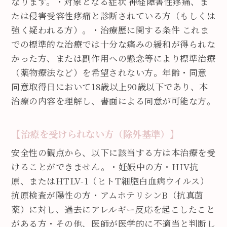
なります。
・対象となる症状 神経障害性疼痛、ま
たは侵害受容性疼痛と診断されている方（もしくは
強く疑われる方）。
・治療歴に関する条件 これま
での標準的な治療では十分な痛みの緩和が得られな
かった方、または副作用への懸念等により標準治療
（薬物療法など）を希望されない方。
年齢・同意
同意取得日において18歳以上90歳以下であり、本
治療の内容を理解し、書面による同意が可能な方。
【治療を受けられない方（除外基準）】
安全性の観点から、以下に該当する方は本治療を受
けることができません。
・妊娠中の方
・HIV抗
原、またはHTLV-1（ヒトT細胞白血病ウイルス）
抗原検査が陽性の方
・アムホテリシンB（抗真菌
薬）に対し、過去にアレルギー反応を起こしたこと
がある方
・その他、医師が医学的に不適当と判断し