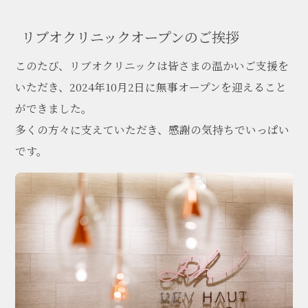
リブオクリニックオープンのご挨拶
REV HAUT (リブオ)クリニックへの
各種お問い合わせはこちら
このたび、リブオクリニックは皆さまの温かいご支援を
06-6556-6477
いただき、2024年10月2日に無事オープンを迎えること
Tel:
ができました。
診察時間: 10:00～18:00
多くの方々に支えていただき、感謝の気持ちでいっぱい
です。
ネットで予約する
お問い合わせフォーム
LINEお問い合わせ