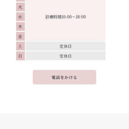
火
水
診療時間
10:00～18:00
木
金
土
定休日
日
定休日
電話をかける