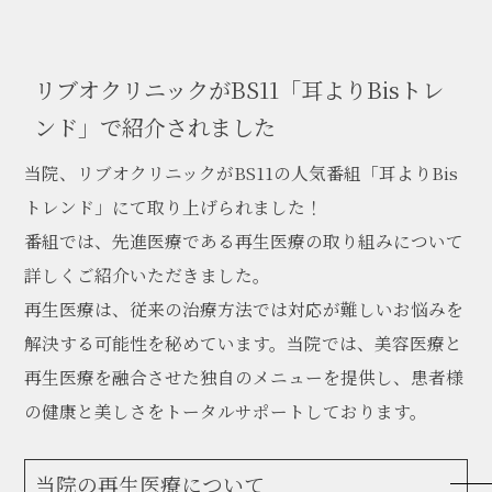
REV HAUT (リブオ)クリニックへの
リブオクリニックがBS11「耳よりBisトレ
各種お問い合わせはこちら
ンド」で紹介されました
06-6556-6477
Tel:
当院、リブオクリニックがBS11の人気番組「耳よりBis
診察時間: 10:00～18:00
トレンド」にて取り上げられました！
番組では、先進医療である再生医療の取り組みについて
ネットで予約する
詳しくご紹介いただきました。
再生医療は、従来の治療方法では対応が難しいお悩みを
お問い合わせフォーム
解決する可能性を秘めています。当院では、美容医療と
再生医療を融合させた独自のメニューを提供し、患者様
LINEお問い合わせ
の健康と美しさをトータルサポートしております。
当院の再生医療について